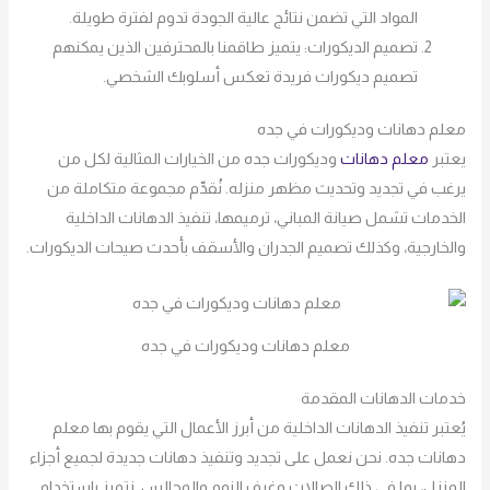
المواد التي تضمن نتائج عالية الجودة تدوم لفترة طويلة.
تصميم الديكورات: يتميز طاقمنا بالمحترفين الذين يمكنهم
تصميم ديكورات فريدة تعكس أسلوبك الشخصي.
معلم دهانات وديكورات في جده
يعتبر
معلم دهانات
وديكورات جده من الخيارات المثالية لكل من
يرغب في تجديد وتحديث مظهر منزله. نُقدِّم مجموعة متكاملة من
الخدمات تشمل صيانة المباني، ترميمها، تنفيذ الدهانات الداخلية
والخارجية، وكذلك تصميم الجدران والأسقف بأحدث صيحات الديكورات.
معلم دهانات وديكورات في جده
خدمات الدهانات المقدمة
يُعتبر تنفيذ الدهانات الداخلية من أبرز الأعمال التي يقوم بها معلم
دهانات جده. نحن نعمل على تجديد وتنفيذ دهانات جديدة لجميع أجزاء
المنزل، بما في ذلك الصالات وغرف النوم والمجالس. نتميز باستخدام