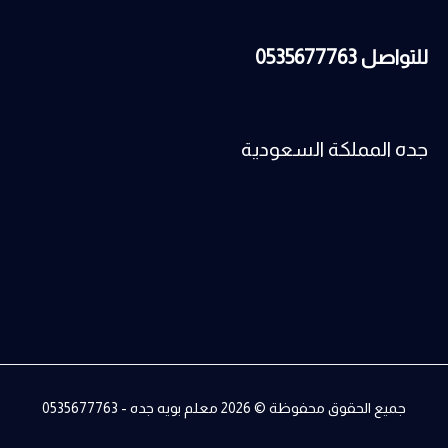
للتواصل 0535677763
جده المملكة السعودية
جميع الحقوق محفوظة © 2026
معلم بويه جده - 0535677763