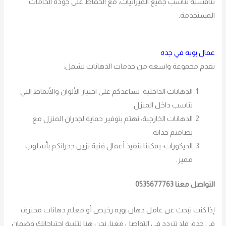
تنافسية تناسب جميع الميزانيات، مع الحفاظ على جودة الخامات
المستخدمة.
عمال بويه في جده
نقدم مجموعة واسعة من خدمات الدهانات تشمل:
الدهانات الداخلية: نساعدكم على اختيار الألوان والأنماط التي
تناسب داخل المنزل.
الدهانات الخارجية: نهتم بتوفير حماية لجدران المنزل مع
تصاميم جذابة.
الديكورات: يمكننا تنفيذ أعمال فنية تزين جدرانكم بأسلوب
مميز.
التواصل معنا 0535677763
إذا كنت تبحث عن عامل دهان بويه رخيص أو معلم دهانات محترف
في جدة، فلا تتردد في التواصل معنا. نحن هنا لتلبية احتياجاتك وضمان