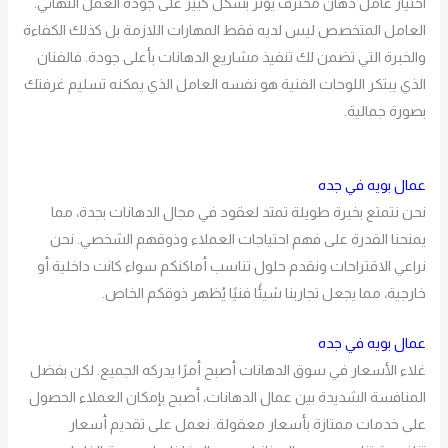
اختيار عامل دهان محترف يؤثر بشكل كبير على جودة العمل النهائي.
العامل المتخصص ليس لديه فقط المهارات اللازمة بل كذلك الكفاءة
والخبرة التي تضمن لك تنفيذ مشاريع الدهانات بأعلى جودة. فالفنان
الذي يبتكر اللوحات الفنية هو نفسه العامل الذي يمكنه تسليم غرفتك
بصورة جمالية.
عمال بويه في جده
نحن نتمتع بخبرة طويلة تمتد لعقود في مجال الدهانات بجدة، مما
يمنحنا القدرة على فهم احتياجات العملاء وذوقهم الشخصي. نحن
نراعي الاقتراحات ونقدم حلول تناسب أماكنكم سواء كانت داخلية أو
خارجية، مما يجعل تجاربنا شيئًا فنيًا يُظهر ذوقكم الخاص.
عمال بويه في جده
غلاء الأسعار في سوق الدهانات أصبح أمرًا يدركه الجميع. لكن بفضل
المنافسة الشديدة بين عمال الدهانات، أصبح بإمكان العملاء الحصول
على خدمات ممتازة بأسعار معقولة. نعمل على تقديم أسعار