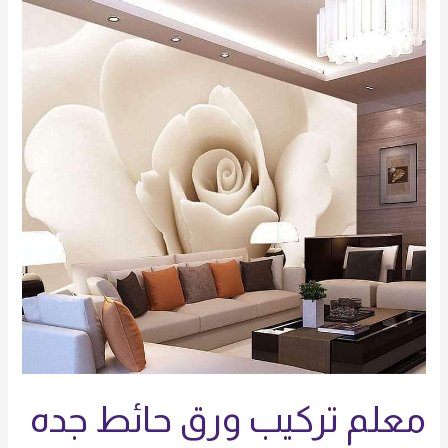
تركيب
ورق
حائط
جده
معلم تركيب ورق حائط جده