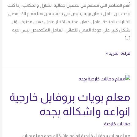
أهم العناصر التي تسهم في تحسين جمالية المنازل والمكاتب. إذا كنت
تبحث عن عامل دهان بويه رخيص في جدة، فنحن هنا نقدم لك أفضل
الخيارات المتاحة. عامل دهان محترف اختيار عامل دهان محترف يؤثر
بشكل كبير على جودة العمل النهائي. العامل المتخصص ليس لديه
[…]
قراءة المزيد »
معلم
بويات
معلم بويات بروفايل خارجية
بروفايل
خارجية
انواعه واشكاله بجده
انواعه
واشكاله
دهانات خارجية
بجده
معلم بويات بروفايل خارجية انواعه واشكاله بجده معلم بويات