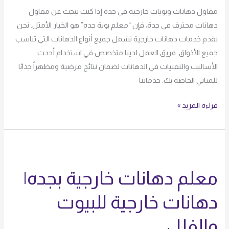
مقاول دهانات وبويات خارجية في جدة إذا كنت تبحث عن مقاول
دهانات محترف في جدة، فإن “معلم بوية جده” هو الخيار الأمثل. نحن
نقدم خدمات دهانات خارجية تشمل جميع أنواع الدهانات التي تناسب
جميع الأذواق. فريق العمل لدينا متخصص في استخدام أحدث
الأساليب والتقنيات في الدهانات لضمان نتائج مرضية ومظهراً جذابًا
للمباني الخاصة بك. خدماتنا
قراءة المزيد »
معلم
دهانات
معلم دهانات خارجية بجده|
خارجية
بجده|
دهانات خارجية للبيوت
دهانات
خارجية
والفلل